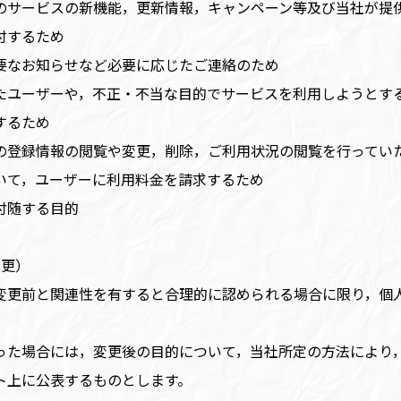
のサービスの新機能，更新情報，キャンペーン等及び当社が提
付するため
要なお知らせなど必要に応じたご連絡のため
たユーザーや，不正・不当な目的でサービスを利用しようとす
するため
の登録情報の閲覧や変更，削除，ご利用状況の閲覧を行ってい
いて，ユーザーに利用料金を請求するため
付随する目的
変更）
変更前と関連性を有すると合理的に認められる場合に限り，個
。
った場合には，変更後の目的について，当社所定の方法により
ト上に公表するものとします。