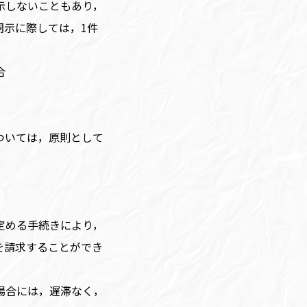
示しないこともあり，
開示に際しては，1件
合
ついては，原則として
定める手続きにより，
を請求することができ
場合には，遅滞なく，