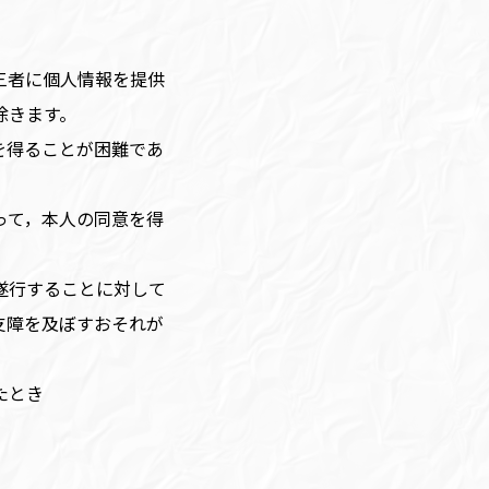
三者に個人情報を提供
除きます。
を得ることが困難であ
って，本人の同意を得
遂行することに対して
支障を及ぼすおそれが
たとき