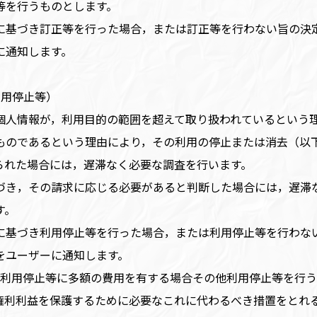
等を行うものとします。
に基づき訂正等を行った場合，または訂正等を行わない旨の決
に通知します。
利用停止等）
個人情報が，利用目的の範囲を超えて取り扱われているという
ものであるという理由により，その利用の停止または消去（以
られた場合には，遅滞なく必要な調査を行います。
づき，その請求に応じる必要があると判断した場合には，遅滞
す。
に基づき利用停止等を行った場合，または利用停止等を行わな
をユーザーに通知します。
，利用停止等に多額の費用を有する場合その他利用停止等を行
権利利益を保護するために必要なこれに代わるべき措置をとれ