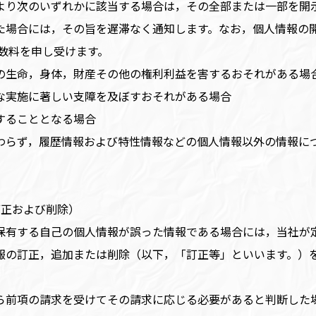
より次のいずれかに該当する場合は，その全部または一部を開
た場合には，その旨を遅滞なく通知します。なお，個人情報の
手数料を申し受けます。
の生命，身体，財産その他の権利利益を害するおそれがある場
な実施に著しい支障を及ぼすおそれがある場合
することとなる場合
わらず，履歴情報および特性情報などの個人情報以外の情報に
訂正および削除）
保有する自己の個人情報が誤った情報である場合には，当社が
報の訂正，追加または削除（以下，「訂正等」といいます。）
ら前項の請求を受けてその請求に応じる必要があると判断した